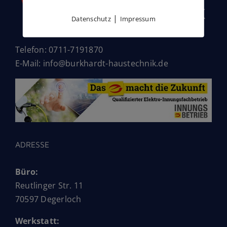
|
Datenschutz
Impressum
Telefon: 0711-7191870
E-Mail: info@burkhardt-haustechnik.de
ADRESSE
Büro:
Reutlinger Str. 11
70597 Degerloch
Werkstatt: