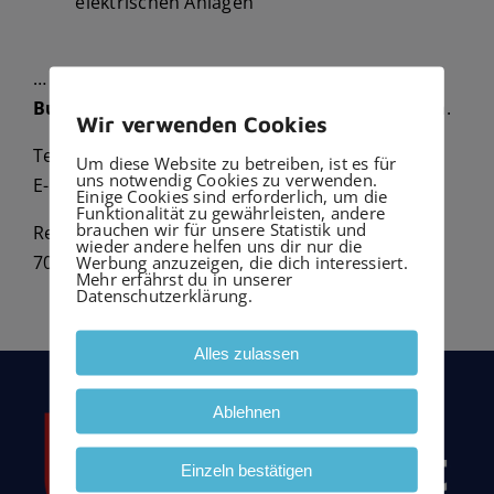
elektrischen Anlagen
… So wie Sie es jetzt schon von der Firma
Burkhardt GmbH Haustechnik
gewohnt waren.
Wir verwenden Cookies
Telefon:
0711-7191870
Um diese Website zu betreiben, ist es für
uns notwendig Cookies zu verwenden.
E-Mail:
info@elektrotechnik-burkhardt.de
Einige Cookies sind erforderlich, um die
Funktionalität zu gewährleisten, andere
brauchen wir für unsere Statistik und
Reutlinger Str. 11
wieder andere helfen uns dir nur die
70597 Degerloch
Werbung anzuzeigen, die dich interessiert.
Mehr erfährst du in unserer
Datenschutzerklärung.
Alles zulassen
Ablehnen
Einzeln bestätigen