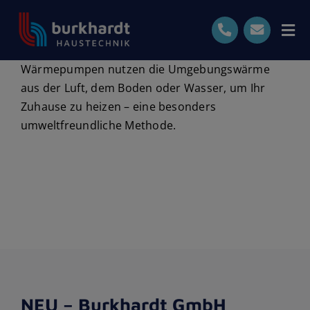
Skip
to
Tog
content
Nav
Wärmepumpen nutzen die Umgebungswärme
Start
aus der Luft, dem Boden oder Wasser, um Ihr
Zuhause zu heizen – eine besonders
Leistungen
umweltfreundliche Methode.
Ihre Vorteile
Bewertungen
0711-7191870
Kostenlose Beratung
NEU – Burkhardt GmbH