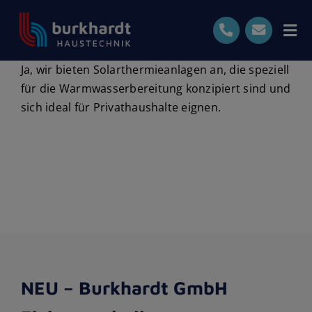
Skip
to
Tog
content
Nav
Ja, wir bieten Solarthermieanlagen an, die speziell
Start
für die Warmwasserbereitung konzipiert sind und
sich ideal für Privathaushalte eignen.
Leistungen
Ihre Vorteile
Bewertungen
0711-7191870
Kostenlose Beratung
NEU – Burkhardt GmbH