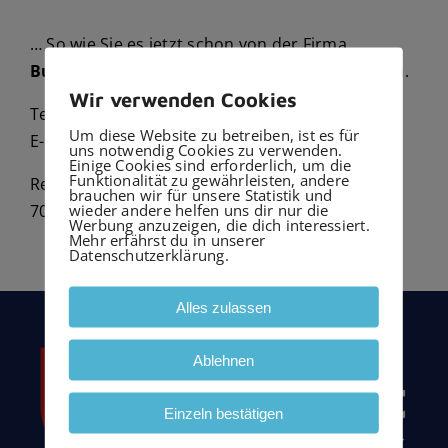
… So wie Sie es jetzt schon von der Firma
Burkhardt GmbH Haustechnik
gewohnt waren.
Wir verwenden Cookies
Telefon:
0711-7191870
Um diese Website zu betreiben, ist es für
E-Mail:
info@elektrotechnik-burkhardt.de
uns notwendig Cookies zu verwenden.
Einige Cookies sind erforderlich, um die
Funktionalität zu gewährleisten, andere
Reutlinger Str. 11
brauchen wir für unsere Statistik und
wieder andere helfen uns dir nur die
70597 Degerloch
Werbung anzuzeigen, die dich interessiert.
Mehr erfährst du in unserer
Datenschutzerklärung.
Alles zulassen
Ablehnen
Einzeln bestätigen