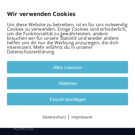
E-Mobilität
Wir verwenden Cookies
Bus-Systeme
Um diese Website zu betreiben, ist es für uns notwendig
Cookies zu verwenden. Einige Cookies sind erforderlich,
um die Funktionalität zu gewährleisten, andere
brauchen wir für unsere Statistik und wieder andere
hardt GmbH Haustechnik
gewohnt waren.
helfen uns dir nur die Werbung anzuzeigen, die dich
interessiert. Mehr erfährst du in unserer
Datenschutzerklärung.
Alles zulassen
Ablehnen
Einzeln bestätigen
|
Datenschutz
Impressum
ADRESSE