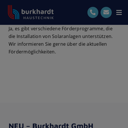
Skip
to
Tog
content
Nav
Ja, es gibt verschiedene Förderprogramme, die
Start
die Installation von Solaranlagen unterstützen.
Wir informieren Sie gerne über die aktuellen
Leistungen
Fördermöglichkeiten.
Ihre Vorteile
Bewertungen
0711-7191870
Kostenlose Beratung
NEU – Burkhardt GmbH