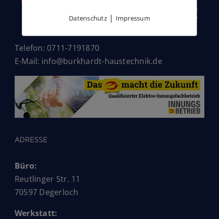
|
Datenschutz
Impressum
Telefon: 0711-7191870
E-Mail: info@burkhardt-haustechnik.de
ADRESSE
Büro:
Reutlinger Str. 11
70597 Degerloch
Werkstatt: