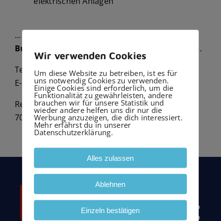
elektrischen Anlagen
… So wie Sie es jetzt schon von der Firma
Burkhardt GmbH Haustechnik
gewohnt waren.
Wir verwenden Cookies
Telefon:
0711-7191870
Um diese Website zu betreiben, ist es für
uns notwendig Cookies zu verwenden.
E-Mail:
info@elektrotechnik-burkhardt.de
Einige Cookies sind erforderlich, um die
Funktionalität zu gewährleisten, andere
brauchen wir für unsere Statistik und
Reutlinger Str. 11
wieder andere helfen uns dir nur die
70597 Degerloch
Werbung anzuzeigen, die dich interessiert.
Mehr erfährst du in unserer
Datenschutzerklärung.
Alles zulassen
Ablehnen
Einzeln bestätigen